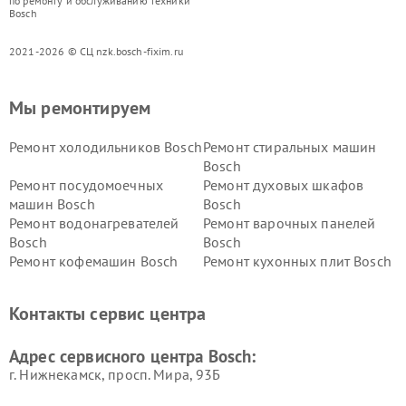
по ремонту и обслуживанию техники
Bosch
2021-2026 © СЦ nzk.bosch-fixim.ru
Мы ремонтируем
Ремонт холодильников Bosch
Ремонт стиральных машин
Bosch
Ремонт посудомоечных
Ремонт духовых шкафов
машин Bosch
Bosch
Ремонт водонагревателей
Ремонт варочных панелей
Bosch
Bosch
Ремонт кофемашин Bosch
Ремонт кухонных плит Bosch
Ремонт микроволновых
Ремонт парогенераторов
печей Bosch
Bosch
Контакты сервис центра
Ремонт сушильных автоматов
Ремонт морозильных камер
Bosch
Bosch
Адрес сервисного центра Bosch:
г. Нижнекамск, просп. Мира, 93Б