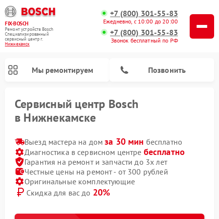
+7 (800) 301-55-83
Ежедневно, с 10:00 до 20:00
FIX-BOSCH
Ремонт устройств Bosch
+7 (800) 301-55-83
Специализированный
cервисный центр г.
Звонок бесплатный по РФ
Нижнекамск
Мы ремонтируем
Позвонить
Сервисный центр Bosch
в Нижнекамске
за 30 мин
Выезд мастера на дом
бесплатно
бесплатно
Диагностика в сервисном центре
Гарантия на ремонт и запчасти до 3х лет
Честные цены на ремонт - от 300 рублей
Оригинальные комплектующие
20%
Скидка для вас до
Ремонт посудомоечных машин Bosch
Ремонт водонагревателей Bosch
Ремонт микроволновых печей Bosch
Ремонт сушильных автоматов Bosch
Ремонт сушильных машин Bosch
Ремонт стиральных машин Bosch
Ремонт варочных панелей Bosch
Ремонт морозильных камер Bosch