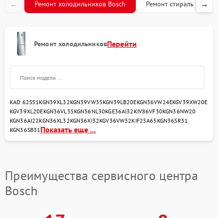
←
→
Ремонт холодильников Bosch
Ремонт стиральных ма
Перейти
Ремонт холодильников
KAD 62S51
KGN39XL32
KGN39VW35
KGN39LB20E
KGN36VW24E
KGV39XW20E
KGV39XL20E
KGN36VL35
KGN36NL30
KGE36AI32
KIV86VF30
KGN36NW20
KGN36AI22
KGN36XL32
KGN36XI32
KGV36VW32
KIF25A65
KGN36SR31
Показать еще ...
KGN36SB31
Преимущества сервисного центра
Bosch