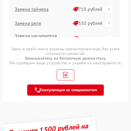
Замена таймера
710 рублей
Замена реле
550 рублей
Замена нагревателя
500 рублей
оттайки
Цены в прайс-листе указаны ориентировочные, без учета
Замена фильтра
стоимости запчастей.
500 рублей
осушителя
Записывайтесь на бесплатную диагностику.
Мы проверим ваше устройство и укажем на неисправность.
Устранение засора
800 рублей
трубопровода
Замена платы
Консультация со специалистом
управления (мат.платы,
500 рублей
мейн платы)
Ремонт испарителя
650 рублей
Ремонт датчика
Получите 1500 рублей на
500 рублей
морозильного отделения