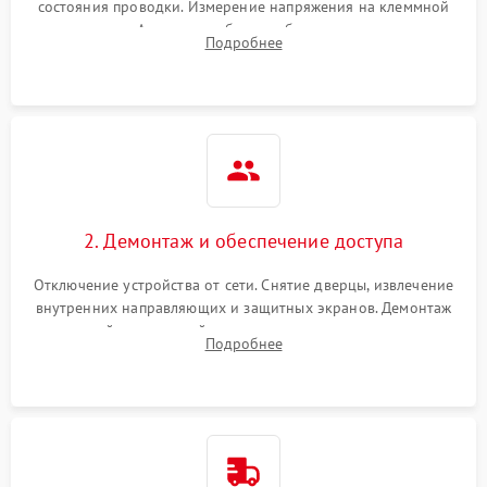
состояния проводки. Измерение напряжения на клеммной
колодке. Анализ жалоб на проблемы с нагревом,
Подробнее
конвекцией, панелью управления или блокировкой дверцы.
2. Демонтаж и обеспечение доступа
Отключение устройства от сети. Снятие дверцы, извлечение
внутренних направляющих и защитных экранов. Демонтаж
задней или верхней панели для прямого доступа к
Подробнее
нагревательным элементам, плате и вентиляторам.