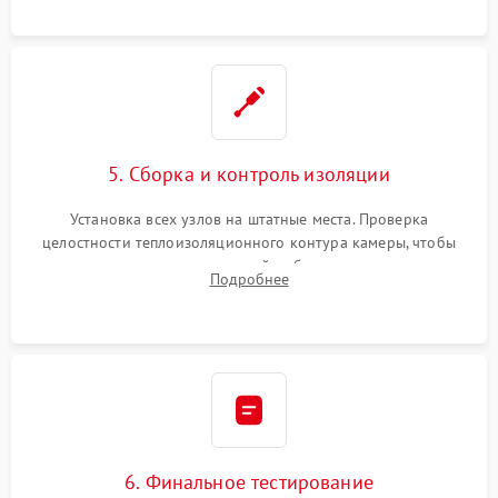
уплотнителя.
5. Сборка и контроль изоляции
Установка всех узлов на штатные места. Проверка
целостности теплоизоляционного контура камеры, чтобы
исключить перегрев кухонной мебели и потерю тепла.
Подробнее
Надежная фиксация клемм и сборка корпуса шкафа.
6. Финальное тестирование