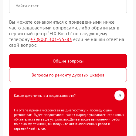
Вы можете ознакомиться с приведенными ниже
часто задаваемыми вопросами, либо обратиться в
сервисный центр “FIX-Bosch” по следующему
телефону
+7 (800) 301-55-83
если не нашли ответ на
свой вопрос.
Общие вопросы
Вопросы по ремонту духовых шкафов
Какие документы вы предоставляете?
На этапе приема устройства на диагностику и последующий
ремонт вам будет предоставлен заказ-наряд с указанием страховых
обязательств на ваше устройство. Далее, после выполнения работ
по ремонту техники, вы получите акт выполненных работ и
гарантийный талон.