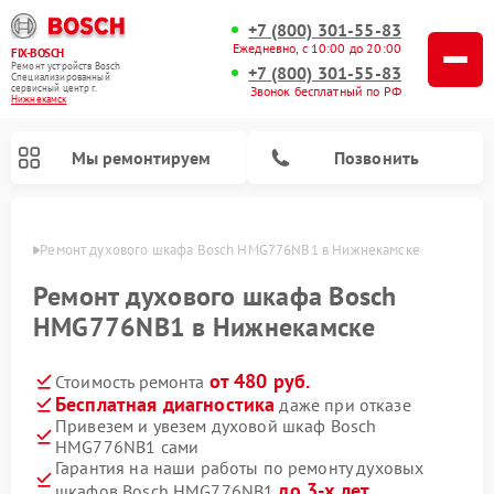
+7 (800) 301-55-83
Ежедневно, с 10:00 до 20:00
FIX-BOSCH
Ремонт устройств Bosch
+7 (800) 301-55-83
Специализированный
cервисный центр г.
Звонок бесплатный по РФ
Нижнекамск
Мы ремонтируем
Позвонить
амске
Ремонт духового шкафа Bosch HMG776NB1 в Нижнекамске
Ремонт духового шкафа Bosch
HMG776NB1 в Нижнекамске
от 480 руб.
Стоимость ремонта
Бесплатная диагностика
даже при отказе
Привезем и увезем духовой шкаф Bosch
HMG776NB1 сами
Ремонт посудомоечных машин Bosch
Ремонт варочных панелей Bosch
Ремонт морозильных камер Bosch
Ремонт стиральных машин Bosch
Ремонт водонагревателей Bosch
Ремонт микроволновых печей Bosch
Ремонт сушильных автоматов Bosch
Ремонт сушильных машин Bosch
Гарантия на наши работы по ремонту духовых
до 3-х лет
шкафов Bosch HMG776NB1