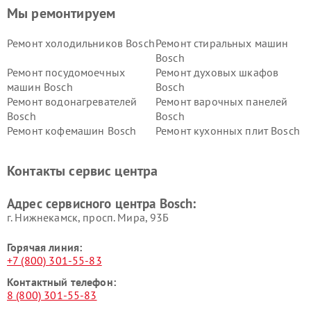
Мы ремонтируем
Ремонт холодильников Bosch
Ремонт стиральных машин
Bosch
Ремонт посудомоечных
Ремонт духовых шкафов
машин Bosch
Bosch
Ремонт водонагревателей
Ремонт варочных панелей
Bosch
Bosch
Ремонт кофемашин Bosch
Ремонт кухонных плит Bosch
Ремонт микроволновых
Ремонт парогенераторов
печей Bosch
Bosch
Контакты сервис центра
Ремонт сушильных автоматов
Ремонт морозильных камер
Bosch
Bosch
Адрес сервисного центра Bosch:
г. Нижнекамск, просп. Мира, 93Б
Горячая линия:
+7 (800) 301-55-83
Контактный телефон:
8 (800) 301-55-83