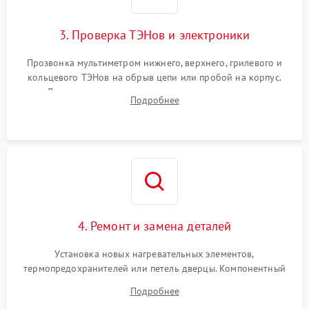
3. Проверка ТЭНов и электроники
Прозвонка мультиметром нижнего, верхнего, грилевого и
кольцевого ТЭНов на обрыв цепи или пробой на корпус.
Диагностика термостата, датчиков температуры,
Подробнее
переключателя режимов и мотора конвекции.
4. Ремонт и замена деталей
Установка новых нагревательных элементов,
термопредохранителей или петель дверцы. Компонентный
ремонт электронного модуля управления, замена
Подробнее
выгоревших реле, восстановление контактов и замена