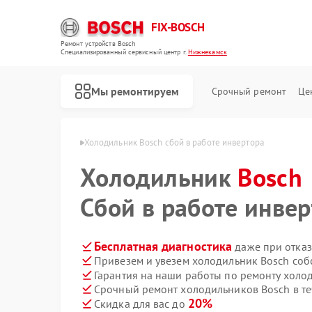
FIX-BOSCH
Ремонт устройств Bosch
Специализированный cервисный центр г.
Нижнекамск
Мы ремонтируем
Срочный ремонт
Це
osch в Нижнекамске
Холодильник Bosch сбой в работе инвертора
Холодильник
Bosch
Сбой в работе инве
Бесплатная диагностика
даже при отказ
Привезем и увезем холодильник Bosch соб
Гарантия на наши работы по ремонту холо
Срочный ремонт холодильников Bosch в те
20%
Скидка для вас до
Ремонт стиральных машин Bosch
Ремонт посудомоечных машин Bosch
Ремонт духовых шкафов Bosch
Ремонт водонагревателей Bosch
Ремонт варочных панелей Bosch
Ремонт микроволновых печей Bosch
Ремонт парогенераторов Bosch
Ремонт сушильных автоматов Bosch
Ремонт морозильных камер Bosch
Ремонт сушильных машин Bosch