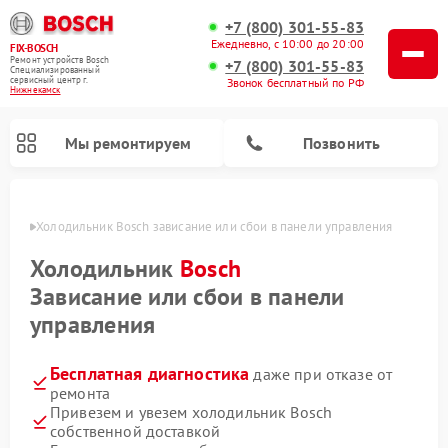
+7 (800) 301-55-83
Ежедневно, с 10:00 до 20:00
FIX-BOSCH
Ремонт устройств Bosch
+7 (800) 301-55-83
Специализированный
cервисный центр г.
Звонок бесплатный по РФ
Нижнекамск
Мы ремонтируем
Позвонить
амске
Холодильник Bosch зависание или сбои в панели управления
Холодильник
Bosch
Зависание или сбои в панели
управления
Бесплатная диагностика
даже при отказе от
ремонта
Привезем и увезем холодильник Bosch
Ремонт стиральных машин Bosch
Ремонт варочных панелей Bosch
Ремонт морозильных камер Bosch
Ремонт посудомоечных машин Bosch
Ремонт водонагревателей Bosch
Ремонт микроволновых печей Bosch
Ремонт сушильных автоматов Bosch
Ремонт сушильных машин Bosch
собственной доставкой