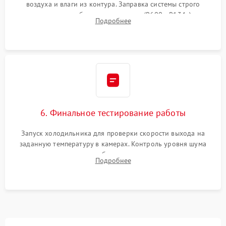
воздуха и влаги из контура. Заправка системы строго
дозированным объемом хладагента (R600a, R134a) по
Подробнее
электронным весам. Контроль рабочего давления в системе.
6. Финальное тестирование работы
Запуск холодильника для проверки скорости выхода на
заданную температуру в камерах. Контроль уровня шума
компрессора, отсутствия обмерзания стенок и корректного
Подробнее
срабатывания системы автоматической оттайки.