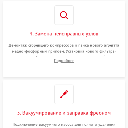
4. Замена неисправных узлов
Демонтаж сгоревшего компрессора и пайка нового агрегата
медно-фосфорным припоем. Установка нового фильтра-
осушителя. Замена изношенных вентиляторов обдува,
Подробнее
сломанных заслонок или поврежденных дверных петель.
5. Вакуумирование и заправка фреоном
Подключение вакуумного насоса для полного удаления