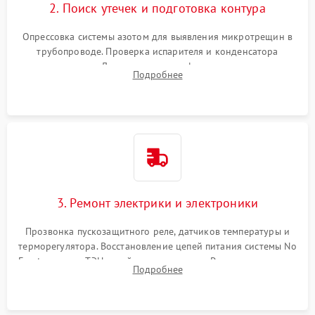
2. Поиск утечек и подготовка контура
Опрессовка системы азотом для выявления микротрещин в
трубопроводе. Проверка испарителя и конденсатора
течеискателем. Демонтаж старого фильтра-осушителя и
Подробнее
продувка капиллярной трубки для устранения засоров.
3. Ремонт электрики и электроники
Прозвонка пускозащитного реле, датчиков температуры и
терморегулятора. Восстановление цепей питания системы No
Frost, включая ТЭН оттайки и вентилятор. Ремонт или замена
Подробнее
платы управления при сбоях алгоритмов.