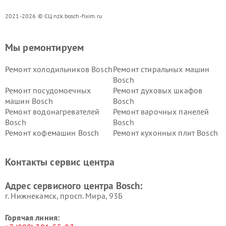
2021-2026 © СЦ nzk.bosch-fixim.ru
Мы ремонтируем
Ремонт холодильников Bosch
Ремонт стиральных машин
Bosch
Ремонт посудомоечных
Ремонт духовых шкафов
машин Bosch
Bosch
Ремонт водонагревателей
Ремонт варочных панелей
Bosch
Bosch
Ремонт кофемашин Bosch
Ремонт кухонных плит Bosch
Ремонт микроволновых
Ремонт парогенераторов
печей Bosch
Bosch
Контакты сервис центра
Ремонт сушильных автоматов
Ремонт морозильных камер
Bosch
Bosch
Адрес сервисного центра Bosch:
г. Нижнекамск, просп. Мира, 93Б
Горячая линия: