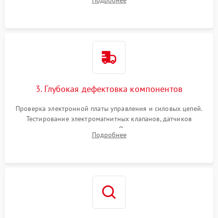
Подробнее
Промывка дренажных каналов и фильтров с использованием
специализированной химии.
3. Глубокая дефектовка компонентов
Проверка электронной платы управления и силовых цепей.
Тестирование электромагнитных клапанов, датчиков
температуры и расходомера. Оценка степени износа
Подробнее
жерновов кофемолки, уплотнительных колец гидросистемы
и шестерней редуктора.