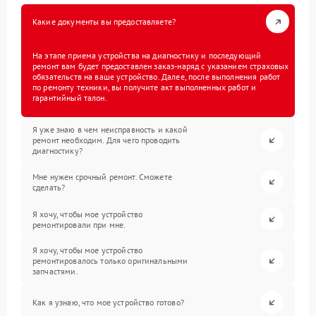
Какие документы вы предоставляете?
На этапе приема устройства на диагностику и последующий
ремонт вам будет предоставлен заказ-наряд с указанием страховых
обязательств на ваше устройство. Далее, после выполнения работ
по ремонту техники, вы получите акт выполненных работ и
гарантийный талон.
Я уже знаю в чем неисправность и какой
ремонт необходим. Для чего проводить
диагностику?
Мне нужен срочный ремонт. Сможете
сделать?
Я хочу, чтобы мое устройство
ремонтировали при мне.
Я хочу, чтобы мое устройство
ремонтировалось только оригинальными
запчастями.
Как я узнаю, что мое устройство готово?