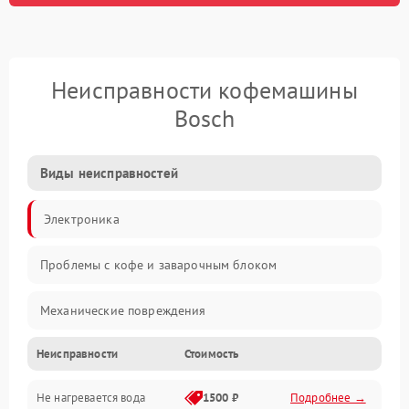
Неисправности кофемашины
Bosch
Виды неисправностей
Электроника
Проблемы с кофе и заварочным блоком
Механические повреждения
Неисправности
Стоимость
Прочие неисправности
Не нагревается вода
1500 ₽
Подробнее →
Включение и работа