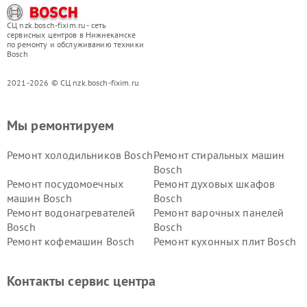
СЦ nzk.bosch-fixim.ru - сеть
сервисных центров в Нижнекамске
по ремонту и обслуживанию техники
Bosch
2021-2026 © СЦ nzk.bosch-fixim.ru
Мы ремонтируем
Ремонт холодильников Bosch
Ремонт стиральных машин
Bosch
Ремонт посудомоечных
Ремонт духовых шкафов
машин Bosch
Bosch
Ремонт водонагревателей
Ремонт варочных панелей
Bosch
Bosch
Ремонт кофемашин Bosch
Ремонт кухонных плит Bosch
Ремонт микроволновых
Ремонт парогенераторов
печей Bosch
Bosch
Контакты сервис центра
Ремонт сушильных автоматов
Ремонт морозильных камер
Bosch
Bosch