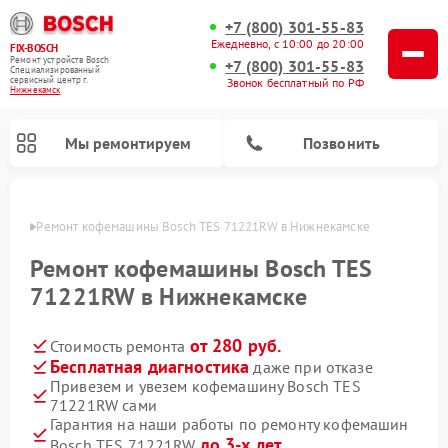
+7 (800) 301-55-83
Ежедневно, с 10:00 до 20:00
FIX-BOSCH
Ремонт устройств Bosch
+7 (800) 301-55-83
Специализированный
cервисный центр г.
Звонок бесплатный по РФ
Нижнекамск
Мы ремонтируем
Позвонить
амске
Ремонт кофемашины Bosch TES 71221RW в Нижнекамске
Ремонт кофемашины Bosch TES
71221RW в Нижнекамске
от 280 руб.
Стоимость ремонта
Бесплатная диагностика
даже при отказе
Привезем и увезем кофемашину Bosch TES
71221RW сами
Ремонт посудомоечных машин Bosch
Ремонт водонагревателей Bosch
Ремонт морозильных камер Bosch
Ремонт стиральных машин Bosch
Ремонт варочных панелей Bosch
Ремонт микроволновых печей Bosch
Ремонт сушильных автоматов Bosch
Ремонт сушильных машин Bosch
Гарантия на наши работы по ремонту кофемашин
до 3-х лет
Bosch TES 71221RW