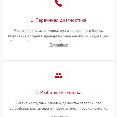
1. Первичная диагностика
Осмотр корпуса, капучинатора и заварочного блока.
Включение аппарата, проверка кодов ошибок и индикации.
Оценка работы помпы, термоблока и кофемолки на слух.
Подробнее
Измерение температуры и давления воды для выявления
локализации поломки.
2. Разборка и очистка
Снятие корпусных панелей, демонтаж заварочного
устройства, диспенсера и гидросистемы. Глубокая очистка
внутренних узлов от кофейных масел, жмыха и накипи.