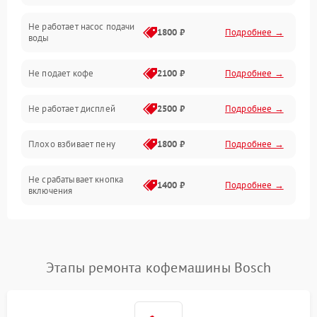
Не работает насос подачи
Проблемы с водой
1800 ₽
Подробнее →
воды
Проблемы с капучинатором и паром
Не подает кофе
2100 ₽
Подробнее →
Управление и электроника
Не работает дисплей
2500 ₽
Подробнее →
Программное обеспечение
Плохо взбивает пену
1800 ₽
Подробнее →
Не срабатывает кнопка
1400 ₽
Подробнее →
включения
Запах гари при работе
1800 ₽
Подробнее →
Постоянные сбои в работе
1500 ₽
Подробнее →
Этапы ремонта кофемашины Bosch