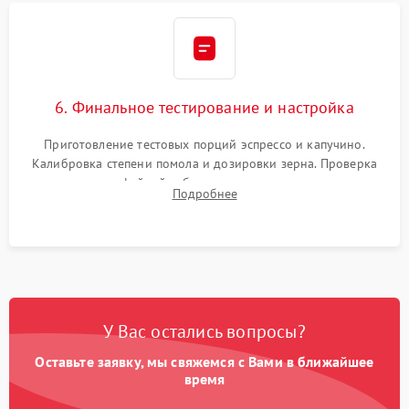
6. Финальное тестирование и настройка
Приготовление тестовых порций эспрессо и капучино.
Калибровка степени помола и дозировки зерна. Проверка
плотности кофейной таблетки, температуры напитка и
Подробнее
качества молочной пены. Контроль отсутствия посторонних
шумов и протечек.
У Вас остались вопросы?
Оставьте заявку, мы свяжемся с Вами в ближайшее
время