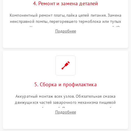
4. Ремонт и замена деталей
Компонентный ремонт платы, пайка цепей питания. Замена
неисправной помпы, перегоревшего термоблока или тупых
жерновов. Установка новых силиконовых уплотнителей (O-
Подробнее
ring) и тефлоновых трубок для надежного устранения
протечек.
5. Сборка и профилактика
Аккуратный монтаж всех узлов. Обязательная смазка
движущихся частей заварочного механизма пищевой
силиконовой смазкой. Проведение программной
Подробнее
декальцинации и очистки системы от кофейных масел.
Надежная фиксация всех соединений.