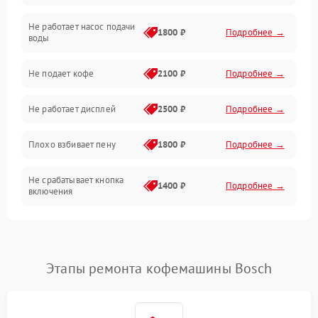
Не работает насос подачи
Проблемы с водой
1800 ₽
Подробнее →
воды
Проблемы с капучинатором и паром
Не подает кофе
2100 ₽
Подробнее →
Управление и электроника
Не работает дисплей
2500 ₽
Подробнее →
Программное обеспечение
Плохо взбивает пену
1800 ₽
Подробнее →
Не срабатывает кнопка
1400 ₽
Подробнее →
включения
Запах гари при работе
1800 ₽
Подробнее →
Постоянные сбои в работе
1500 ₽
Подробнее →
Этапы ремонта кофемашины Bosch