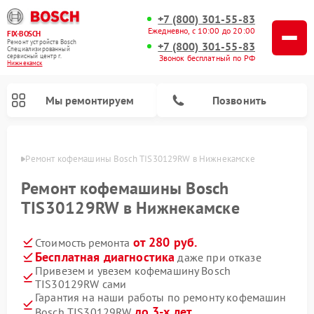
+7 (800) 301-55-83
Ежедневно, с 10:00 до 20:00
FIX-BOSCH
Ремонт устройств Bosch
+7 (800) 301-55-83
Специализированный
cервисный центр г.
Звонок бесплатный по РФ
Нижнекамск
Мы ремонтируем
Позвонить
амске
Ремонт кофемашины Bosch TIS30129RW в Нижнекамске
Ремонт кофемашины Bosch
TIS30129RW в Нижнекамске
от 280 руб.
Стоимость ремонта
Бесплатная диагностика
даже при отказе
Привезем и увезем кофемашину Bosch
TIS30129RW сами
Ремонт посудомоечных машин Bosch
Ремонт водонагревателей Bosch
Ремонт морозильных камер Bosch
Ремонт стиральных машин Bosch
Ремонт варочных панелей Bosch
Ремонт микроволновых печей Bosch
Ремонт сушильных автоматов Bosch
Ремонт сушильных машин Bosch
Гарантия на наши работы по ремонту кофемашин
до 3-х лет
Bosch TIS30129RW