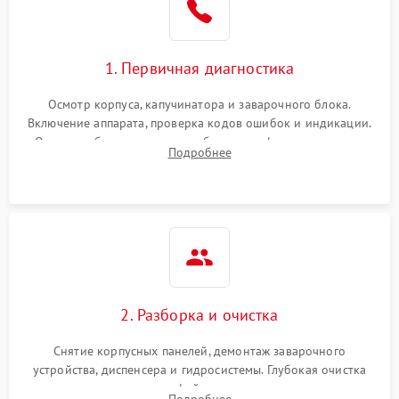
1. Первичная диагностика
Осмотр корпуса, капучинатора и заварочного блока.
Включение аппарата, проверка кодов ошибок и индикации.
Оценка работы помпы, термоблока и кофемолки на слух.
Подробнее
Измерение температуры и давления воды для выявления
локализации поломки.
2. Разборка и очистка
Снятие корпусных панелей, демонтаж заварочного
устройства, диспенсера и гидросистемы. Глубокая очистка
внутренних узлов от кофейных масел, жмыха и накипи.