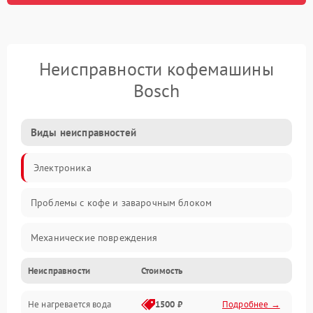
Неисправности кофемашины
Bosch
Виды неисправностей
Электроника
Проблемы с кофе и заварочным блоком
Механические повреждения
Неисправности
Стоимость
Прочие неисправности
Не нагревается вода
1500 ₽
Подробнее →
Включение и работа