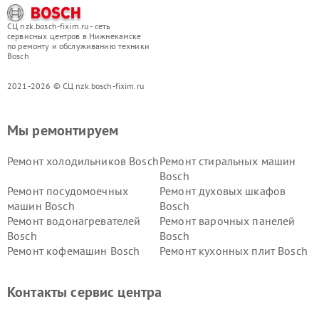
СЦ nzk.bosch-fixim.ru - сеть
сервисных центров в Нижнекамске
по ремонту и обслуживанию техники
Bosch
2021-2026 © СЦ nzk.bosch-fixim.ru
Мы ремонтируем
Ремонт холодильников Bosch
Ремонт стиральных машин
Bosch
Ремонт посудомоечных
Ремонт духовых шкафов
машин Bosch
Bosch
Ремонт водонагревателей
Ремонт варочных панелей
Bosch
Bosch
Ремонт кофемашин Bosch
Ремонт кухонных плит Bosch
Ремонт микроволновых
Ремонт парогенераторов
печей Bosch
Bosch
Контакты сервис центра
Ремонт сушильных автоматов
Ремонт морозильных камер
Bosch
Bosch