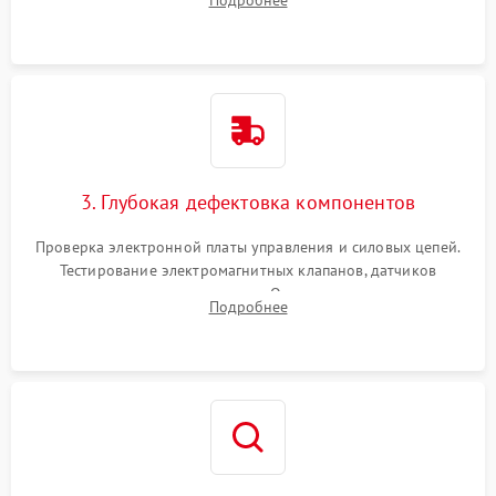
Подробнее
Промывка дренажных каналов и фильтров с использованием
специализированной химии.
3. Глубокая дефектовка компонентов
Проверка электронной платы управления и силовых цепей.
Тестирование электромагнитных клапанов, датчиков
температуры и расходомера. Оценка степени износа
Подробнее
жерновов кофемолки, уплотнительных колец гидросистемы
и шестерней редуктора.