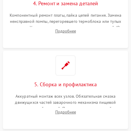
4. Ремонт и замена деталей
Компонентный ремонт платы, пайка цепей питания. Замена
неисправной помпы, перегоревшего термоблока или тупых
жерновов. Установка новых силиконовых уплотнителей (O-
Подробнее
ring) и тефлоновых трубок для надежного устранения
протечек.
5. Сборка и профилактика
Аккуратный монтаж всех узлов. Обязательная смазка
движущихся частей заварочного механизма пищевой
силиконовой смазкой. Проведение программной
Подробнее
декальцинации и очистки системы от кофейных масел.
Надежная фиксация всех соединений.