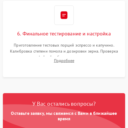
6. Финальное тестирование и настройка
Приготовление тестовых порций эспрессо и капучино.
Калибровка степени помола и дозировки зерна. Проверка
плотности кофейной таблетки, температуры напитка и
Подробнее
качества молочной пены. Контроль отсутствия посторонних
шумов и протечек.
У Вас остались вопросы?
Оставьте заявку, мы свяжемся с Вами в ближайшее
время