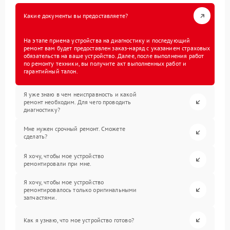
Какие документы вы предоставляете?
На этапе приема устройства на диагностику и последующий
ремонт вам будет предоставлен заказ-наряд с указанием страховых
обязательств на ваше устройство. Далее, после выполнения работ
по ремонту техники, вы получите акт выполненных работ и
гарантийный талон.
Я уже знаю в чем неисправность и какой
ремонт необходим. Для чего проводить
диагностику?
Мне нужен срочный ремонт. Сможете
сделать?
Я хочу, чтобы мое устройство
ремонтировали при мне.
Я хочу, чтобы мое устройство
ремонтировалось только оригинальными
запчастями.
Как я узнаю, что мое устройство готово?