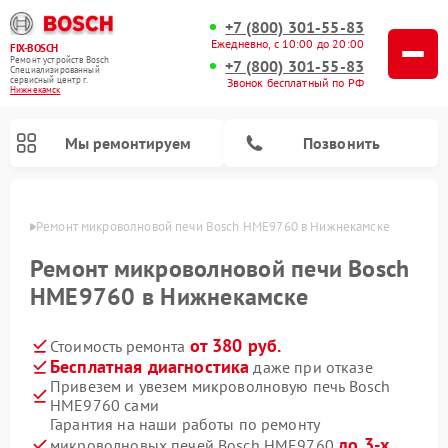
+7 (800) 301-55-83
Ежедневно, с 10:00 до 20:00
FIX-BOSCH
Ремонт устройств Bosch
+7 (800) 301-55-83
Специализированный
cервисный центр г.
Звонок бесплатный по РФ
Нижнекамск
Мы ремонтируем
Позвонить
амске
Ремонт микроволновой печи Bosch HME9760 в Нижнекамске
Ремонт микроволновой печи Bosch
HME9760 в Нижнекамске
от 380 руб.
Стоимость ремонта
Бесплатная диагностика
даже при отказе
Привезем и увезем микроволновую печь Bosch
HME9760 сами
Ремонт посудомоечных машин Bosch
Ремонт водонагревателей Bosch
Ремонт морозильных камер Bosch
Ремонт стиральных машин Bosch
Ремонт варочных панелей Bosch
Ремонт сушильных автоматов Bosch
Ремонт сушильных машин Bosch
Гарантия на наши работы по ремонту
до 3-х
микроволновых печей Bosch HME9760