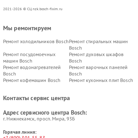
2021-2026 © СЦ nzk.bosch-fixim.ru
Мы ремонтируем
Ремонт холодильников Bosch
Ремонт стиральных машин
Bosch
Ремонт посудомоечных
Ремонт духовых шкафов
машин Bosch
Bosch
Ремонт водонагревателей
Ремонт варочных панелей
Bosch
Bosch
Ремонт кофемашин Bosch
Ремонт кухонных плит Bosch
Ремонт микроволновых
Ремонт парогенераторов
печей Bosch
Bosch
Контакты сервис центра
Ремонт сушильных автоматов
Ремонт морозильных камер
Bosch
Bosch
Адрес сервисного центра Bosch:
г. Нижнекамск, просп. Мира, 93Б
Горячая линия:
+7 (800) 301-55-83