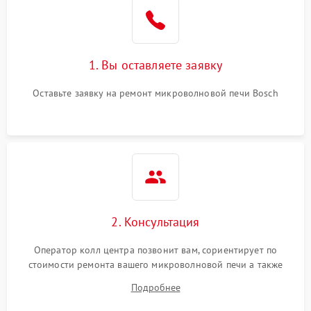
Поломка системы
2200 ₽
Подробнее →
охлаждения
1. Вы оставляете заявку
Не работают сенсорные
2400 ₽
Подробнее →
кнопки
Оставьте заявку на ремонт микроволновой печи Bosch
Не горит подсветка
2000 ₽
Подробнее →
Сломался трансформатор
1000 ₽
Подробнее →
2. Консультация
Оператор колл центра позвонит вам, сориентирует по
стоимости ремонта вашего микроволновой печи а также
ответит на все ваши вопросы.
Подробнее