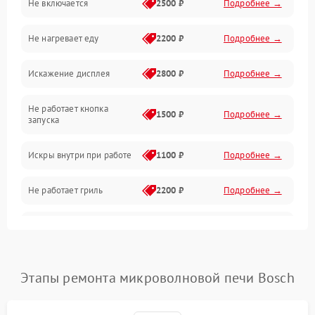
Не включается
2500 ₽
Подробнее →
Механика и внутренние элементы
Не нагревает еду
2200 ₽
Подробнее →
Механические повреждения
Искажение дисплея
2800 ₽
Подробнее →
Питание и запуск
Не работает кнопка
Нагрев и приготовление
1500 ₽
Подробнее →
запуска
Программное обеспечение
Искры внутри при работе
1100 ₽
Подробнее →
Не работает гриль
2200 ₽
Подробнее →
Перегрев или отключение
2400 ₽
Подробнее →
во время работы
Появление запаха гари
2400 ₽
Подробнее →
Этапы ремонта микроволновой печи Bosch
Проблемы с вентилятором
2000 ₽
Подробнее →