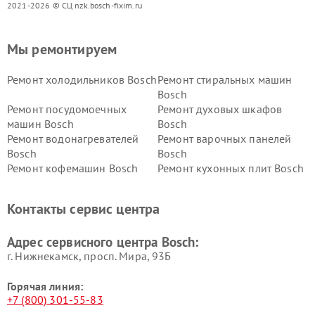
2021-2026 © СЦ nzk.bosch-fixim.ru
Мы ремонтируем
Ремонт холодильников Bosch
Ремонт стиральных машин
Bosch
Ремонт посудомоечных
Ремонт духовых шкафов
машин Bosch
Bosch
Ремонт водонагревателей
Ремонт варочных панелей
Bosch
Bosch
Ремонт кофемашин Bosch
Ремонт кухонных плит Bosch
Ремонт микроволновых
Ремонт парогенераторов
печей Bosch
Bosch
Контакты сервис центра
Ремонт сушильных автоматов
Ремонт морозильных камер
Bosch
Bosch
Адрес сервисного центра Bosch:
г. Нижнекамск, просп. Мира, 93Б
Горячая линия:
+7 (800) 301-55-83