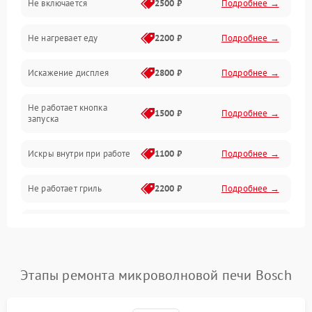
Не включается
2500 ₽
Подробнее →
Механика и внутренние элементы
Не нагревает еду
2200 ₽
Подробнее →
Механические повреждения
Искажение дисплея
2800 ₽
Подробнее →
Питание и запуск
Не работает кнопка
Нагрев и приготовление
1500 ₽
Подробнее →
запуска
Программное обеспечение
Искры внутри при работе
1100 ₽
Подробнее →
Не работает гриль
2200 ₽
Подробнее →
Перегрев или отключение
2400 ₽
Подробнее →
во время работы
Появление запаха гари
2400 ₽
Подробнее →
Этапы ремонта микроволновой печи Bosch
Проблемы с вентилятором
2000 ₽
Подробнее →