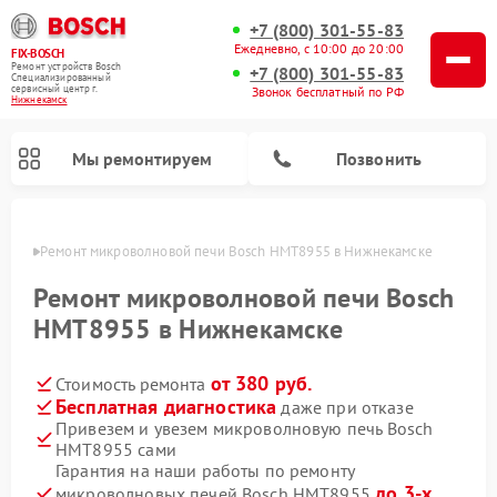
+7 (800) 301-55-83
Ежедневно, с 10:00 до 20:00
FIX-BOSCH
Ремонт устройств Bosch
+7 (800) 301-55-83
Специализированный
cервисный центр г.
Звонок бесплатный по РФ
Нижнекамск
Мы ремонтируем
Позвонить
амске
Ремонт микроволновой печи Bosch HMT8955 в Нижнекамске
Ремонт микроволновой печи Bosch
HMT8955 в Нижнекамске
от 380 руб.
Стоимость ремонта
Бесплатная диагностика
даже при отказе
Привезем и увезем микроволновую печь Bosch
HMT8955 сами
Ремонт посудомоечных машин Bosch
Ремонт водонагревателей Bosch
Ремонт морозильных камер Bosch
Ремонт стиральных машин Bosch
Ремонт варочных панелей Bosch
Ремонт сушильных автоматов Bosch
Ремонт сушильных машин Bosch
Гарантия на наши работы по ремонту
до 3-х
микроволновых печей Bosch HMT8955