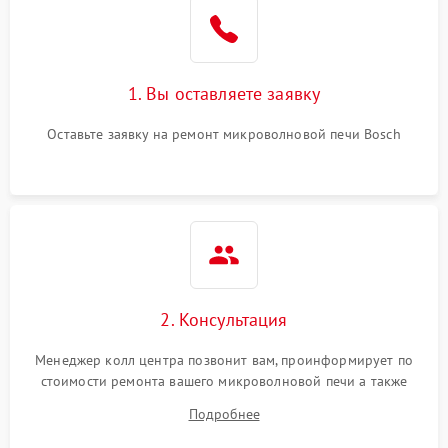
Поломка системы
2200 ₽
Подробнее →
охлаждения
1. Вы оставляете заявку
Не работают сенсорные
2400 ₽
Подробнее →
кнопки
Оставьте заявку на ремонт микроволновой печи Bosch
Не горит подсветка
2000 ₽
Подробнее →
Сломался трансформатор
1000 ₽
Подробнее →
2. Консультация
Менеджер колл центра позвонит вам, проинформирует по
стоимости ремонта вашего микроволновой печи а также
ответит на все ваши вопросы.
Подробнее