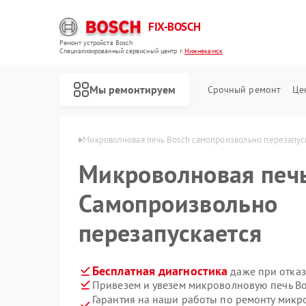
FIX-BOSCH
Ремонт устройств Bosch
Специализированный cервисный центр г.
Нижнекамск
Мы ремонтируем
Срочный ремонт
Це
osch в Нижнекамске
Микроволновая печь Bosch самопроизвольно перезапус
Микроволновая печ
Самопроизвольно
перезапускается
Бесплатная диагностика
даже при отказ
Привезем и увезем микроволновую печь Bo
Гарантия на наши работы по ремонту мик
Ремонт стиральных машин Bosch
Ремонт посудомоечных машин Bosch
Ремонт духовых шкафов Bosch
Ремонт водонагревателей Bosch
Ремонт варочных панелей Bosch
Ремонт парогенераторов Bosch
Ремонт сушильных автоматов Bosch
Ремонт морозильных камер Bosch
Ремонт сушильных машин Bosch