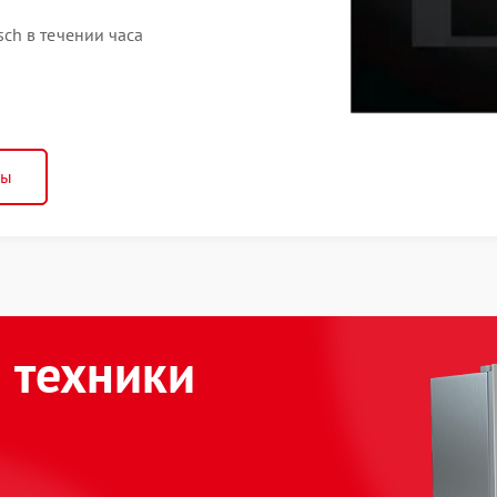
ch в течении часа
ны
 техники