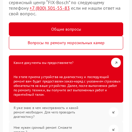
сервисный центр “FIX-Bosch” по следующему
телефону
+7 (800) 301-55-83
если не нашли ответ на
свой вопрос.
Общие вопросы
Вопросы по ремонту морозильных камер
Какие документы вы предоставляете?
На этапе приема устройства на диагностику и последующий
ремонт вам будет предоставлен заказ-наряд с указанием страховых
обязательств на ваше устройство. Далее, после выполнения работ
по ремонту техники, вы получите акт выполненных работ и
гарантийный талон.
Я уже знаю в чем неисправность и какой
ремонт необходим. Для чего проводить
диагностику?
Мне нужен срочный ремонт. Сможете
сделать?