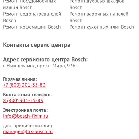
Ремонт посудомоечных
Ремонт духовых шкафов
машин Bosch
Bosch
Ремонт водонагревателей
Ремонт варочных панелей
Bosch
Bosch
Ремонт кофемашин Bosch
Ремонт кухонных плит Bosch
Ремонт микроволновых
Ремонт парогенераторов
печей Bosch
Bosch
Контакты сервис центра
Ремонт сушильных автоматов
Ремонт морозильных камер
Bosch
Bosch
Адрес сервисного центра Bosch:
г. Нижнекамск, просп. Мира, 93Б
Горячая линия:
+7 (800) 301-55-83
Контактный телефон:
8 (800) 301-55-83
Электронная почта:
info@bosch-fixim.ru
для юридических лиц
manager@fix-bosch.ru