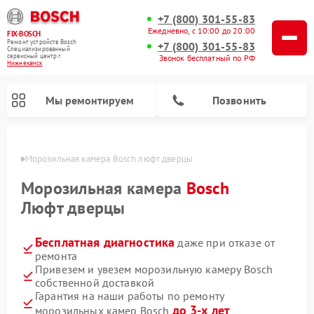
+7 (800) 301-55-83
Ежедневно, с 10:00 до 20:00
FIX-BOSCH
Ремонт устройств Bosch
+7 (800) 301-55-83
Специализированный
cервисный центр г.
Звонок бесплатный по РФ
Нижнекамск
Мы ремонтируем
Позвонить
амске
Морозильная камера Bosch люфт дверцы
Морозильная камера
Bosch
Люфт дверцы
Бесплатная диагностика
даже при отказе от
ремонта
Привезем и увезем морозильную камеру Bosch
собственной доставкой
Ремонт посудомоечных машин Bosch
Ремонт водонагревателей Bosch
Ремонт микроволновых печей Bosch
Ремонт сушильных автоматов Bosch
Ремонт стиральных машин Bosch
Ремонт варочных панелей Bosch
Ремонт сушильных машин Bosch
Гарантия на наши работы по ремонту
до 3-х лет
морозильных камер Bosch