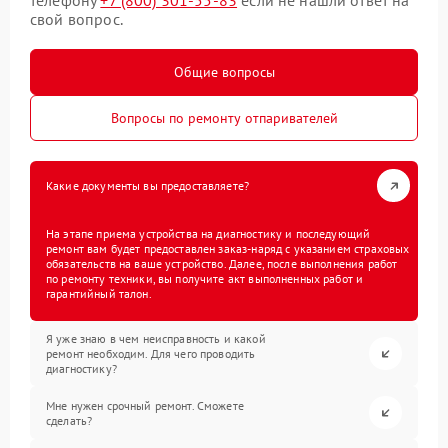
телефону
+7 (800) 301-55-83
если не нашли ответ на
свой вопрос.
Общие вопросы
Вопросы по ремонту отпаривателей
Какие документы вы предоставляете?
На этапе приема устройства на диагностику и последующий
ремонт вам будет предоставлен заказ-наряд с указанием страховых
обязательств на ваше устройство. Далее, после выполнения работ
по ремонту техники, вы получите акт выполненных работ и
гарантийный талон.
Я уже знаю в чем неисправность и какой
ремонт необходим. Для чего проводить
диагностику?
Мне нужен срочный ремонт. Сможете
сделать?