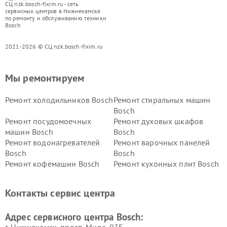
СЦ nzk.bosch-fixim.ru - сеть
сервисных центров в Нижнекамске
по ремонту и обслуживанию техники
Bosch
2021-2026 © СЦ nzk.bosch-fixim.ru
Мы ремонтируем
Ремонт холодильников Bosch
Ремонт стиральных машин
Bosch
Ремонт посудомоечных
Ремонт духовых шкафов
машин Bosch
Bosch
Ремонт водонагревателей
Ремонт варочных панелей
Bosch
Bosch
Ремонт кофемашин Bosch
Ремонт кухонных плит Bosch
Ремонт микроволновых
Ремонт парогенераторов
печей Bosch
Bosch
Контакты сервис центра
Ремонт сушильных автоматов
Ремонт морозильных камер
Bosch
Bosch
Адрес сервисного центра Bosch:
г. Нижнекамск, просп. Мира, 93Б