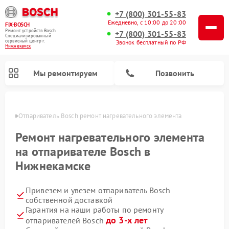
+7 (800) 301-55-83
Ежедневно, с 10:00 до 20:00
FIX-BOSCH
Ремонт устройств Bosch
+7 (800) 301-55-83
Специализированный
cервисный центр г.
Звонок бесплатный по РФ
Нижнекамск
Мы ремонтируем
Позвонить
амске
Отпариватель Bosch ремонт нагревательного элемента
Ремонт нагревательного элемента
на отпаривателе Bosch в
Нижнекамске
Привезем и увезем отпариватель Bosch
собственной доставкой
Гарантия на наши работы по ремонту
Ремонт посудомоечных машин Bosch
Ремонт водонагревателей Bosch
Ремонт микроволновых печей Bosch
Ремонт сушильных автоматов Bosch
Ремонт стиральных машин Bosch
Ремонт варочных панелей Bosch
Ремонт морозильных камер Bosch
Ремонт сушильных машин Bosch
до 3-х лет
отпаривателей Bosch