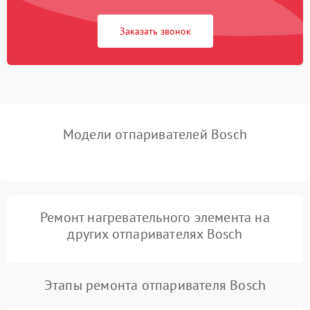
Заказать звонок
Поломка системы защиты
1000 ₽
Подробнее →
от короткого замыкания
Повреждение системы
защиты от
1000 ₽
Подробнее →
перенапряжения
Модели отпаривателей Bosch
Поломка системы защиты
1000 ₽
Подробнее →
от замыкания
Повреждение системы
1000 ₽
Подробнее →
защиты от перегрузок
Ремонт нагревательного элемента на
других отпаривателях Bosch
Этапы ремонта отпаривателя Bosch