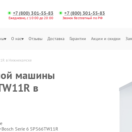
+7 (800) 301-55-83
+7 (800) 301-55-83
Ежедневно, с 10:00 до 20:00
Звонок бесплатный по РФ
ны
О нас
Отзывы
Доставка
Гарантии
Акции и скидки
Зая
11R в Нижнекамске
ной машины
6TW11R в
е
 Bosch Serie 6 SPS66TW11R