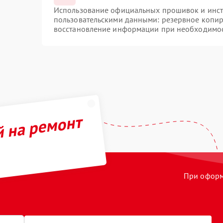
Использование официальных прошивок и инстр
пользовательскими данными: резервное копир
восстановление информации при необходимо
й на ремонт
При оформл