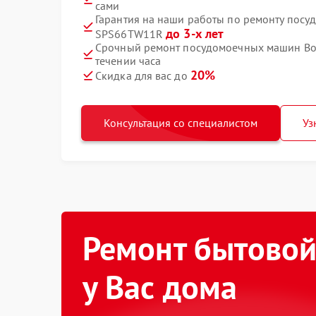
сами
Гарантия на наши работы по ремонту посу
до 3-х лет
SPS66TW11R
Срочный ремонт посудомоечных машин Bos
течении часа
20%
Скидка для вас до
Консультация со специалистом
Уз
Ремонт бытовой
у Вас дома