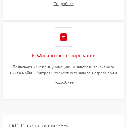
Надежная фиксация хомутов гидравлической системы,
Подробнее
сборка корпуса и установка датчика поплавка.
6. Финальное тестирование
Подключение к коммуникациям и запуск интенсивного
цикла мойки. Контроль корректного залива, нагрева воды
до нужной температуры, отсутствия посторонних шумов,
Подробнее
штатного слива и абсолютной сухости в поддоне.
FAQ. Ответы на вопросы