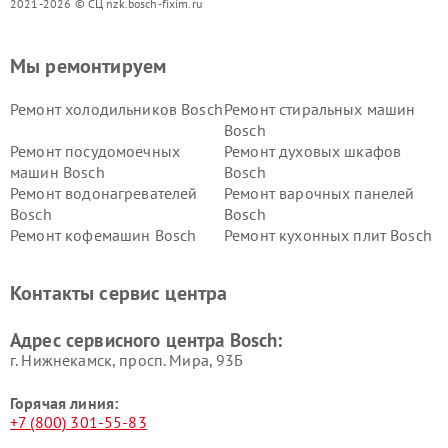
2021-2026 © СЦ nzk.bosch-fixim.ru
Мы ремонтируем
Ремонт холодильников Bosch
Ремонт стиральных машин
Bosch
Ремонт посудомоечных
Ремонт духовых шкафов
машин Bosch
Bosch
Ремонт водонагревателей
Ремонт варочных панелей
Bosch
Bosch
Ремонт кофемашин Bosch
Ремонт кухонных плит Bosch
Ремонт микроволновых
Ремонт парогенераторов
печей Bosch
Bosch
Контакты сервис центра
Ремонт сушильных автоматов
Ремонт морозильных камер
Bosch
Bosch
Адрес сервисного центра Bosch:
г. Нижнекамск, просп. Мира, 93Б
Горячая линия:
+7 (800) 301-55-83