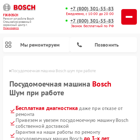
+7 (800) 301-55-83
Ежедневно, с 10:00 до 20:00
FIX-BOSCH
Ремонт устройств Bosch
+7 (800) 301-55-83
Специализированный
cервисный центр г.
Звонок бесплатный по РФ
Нижнекамск
Мы ремонтируем
Позвонить
амске
Посудомоечная машина Bosch шум при работе
Посудомоечная машина
Bosch
Шум при работе
Бесплатная диагностика
даже при отказе от
ремонта
Привезем и увезем посудомоечную машину Bosch
собственной доставкой
Ремонт варочных панелей Bosch
Ремонт морозильных камер Bosch
Ремонт стиральных машин Bosch
Ремонт водонагревателей Bosch
Ремонт микроволновых печей Bosch
Ремонт сушильных автоматов Bosch
Ремонт сушильных машин Bosch
Гарантия на наши работы по ремонту
до 3-х лет
посудомоечных машин Bosch