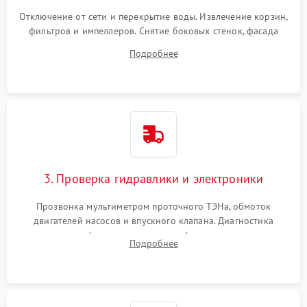
Отключение от сети и перекрытие воды. Извлечение корзин,
фильтров и импеллеров. Снятие боковых стенок, фасада
дверцы или нижнего поддона для прямого доступа к
Подробнее
циркуляционному насосу, ТЭНу и сливной помпе.
3. Проверка гидравлики и электроники
Прозвонка мультиметром проточного ТЭНа, обмоток
двигателей насосов и впускного клапана. Диагностика
прессостата (датчика уровня воды), датчика мутности,
Подробнее
концевика дверцы и электронного модуля управления.