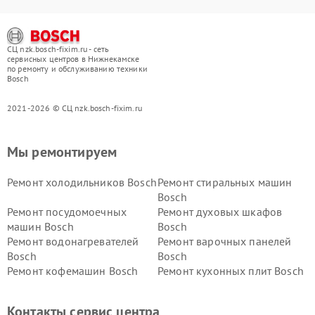
СЦ nzk.bosch-fixim.ru - сеть
сервисных центров в Нижнекамске
по ремонту и обслуживанию техники
Bosch
2021-2026 © СЦ nzk.bosch-fixim.ru
Мы ремонтируем
Ремонт холодильников Bosch
Ремонт стиральных машин
Bosch
Ремонт посудомоечных
Ремонт духовых шкафов
машин Bosch
Bosch
Ремонт водонагревателей
Ремонт варочных панелей
Bosch
Bosch
Ремонт кофемашин Bosch
Ремонт кухонных плит Bosch
Ремонт микроволновых
Ремонт парогенераторов
печей Bosch
Bosch
Контакты сервис центра
Ремонт сушильных автоматов
Ремонт морозильных камер