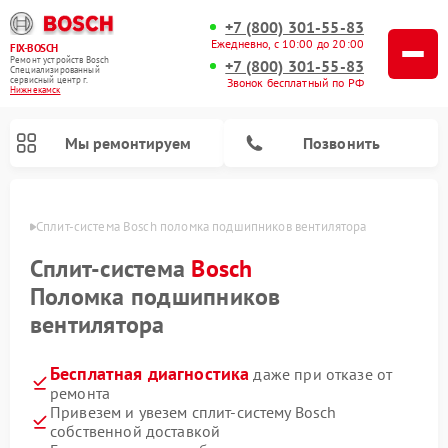
+7 (800) 301-55-83
Ежедневно, с 10:00 до 20:00
FIX-BOSCH
Ремонт устройств Bosch
+7 (800) 301-55-83
Специализированный
cервисный центр г.
Звонок бесплатный по РФ
Нижнекамск
Мы ремонтируем
Позвонить
амске
Сплит-система Bosch поломка подшипников вентилятора
Сплит-система
Bosch
Поломка подшипников
вентилятора
Бесплатная диагностика
даже при отказе от
ремонта
Привезем и увезем сплит-систему Bosch
Ремонт посудомоечных машин Bosch
Ремонт водонагревателей Bosch
Ремонт микроволновых печей Bosch
Ремонт сушильных автоматов Bosch
Ремонт сушильных машин Bosch
Ремонт стиральных машин Bosch
Ремонт варочных панелей Bosch
Ремонт морозильных камер Bosch
собственной доставкой