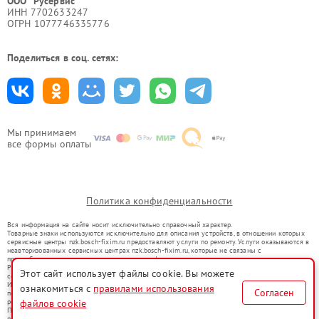
ООО "Русервис"
ИНН 7702633247
ОГРН 1077746335776
Поделиться в соц. сетях:
Мы принимаем
все формы оплаты
Политика конфиденциальности
Вся информация на сайте носит исключительно справочный характер.
Товарные знаки используются исключительно для описания устройств, в отношении которых
сервисные центры nzk.bosch-fixim.ru предоставляют услуги по ремонту. Услуги оказываются в
неавторизованных сервисных центрах nzk.bosch-fixim.ru, которые не связаны с
правообладателями товарных знаков или их официальными представителями.
Ремонт осуществляется для устройств, уже введенных в гражданский оборот в соответствии
Этот сайт использует файлы cookie. Вы можете
со статьей 1487 ГК РФ.
Использование товарных знаков не преследует цели индивидуализации услуг или введения
ознакомиться с
правилами использования
Согласен
потребителей в заблуждение, а служит для информирования о предоставляемых услугах по
ремонту техники указанных брендов.
файлов cookie
Представленная на сайте информация не является публичной офертой, определяемой
положениями Статьи 437(2) Гражданского кодекса РФ