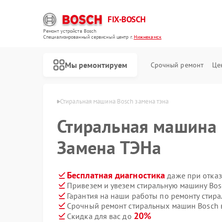
FIX-BOSCH
Ремонт устройств Bosch
Специализированный cервисный центр г.
Нижнекамск
Мы ремонтируем
Срочный ремонт
Це
osch в Нижнекамске
Стиральная машина Bosch замена тэна
Стиральная машина
Замена ТЭНа
Бесплатная диагностика
даже при отказ
Привезем и увезем стиральную машину Bos
Гарантия на наши работы по ремонту стир
Срочный ремонт стиральных машин Bosch в
20%
Скидка для вас до
Ремонт посудомоечных машин Bosch
Ремонт духовых шкафов Bosch
Ремонт водонагревателей Bosch
Ремонт варочных панелей Bosch
Ремонт микроволновых печей Bosch
Ремонт парогенераторов Bosch
Ремонт сушильных автоматов Bosch
Ремонт морозильных камер Bosch
Ремонт сушильных машин Bosch