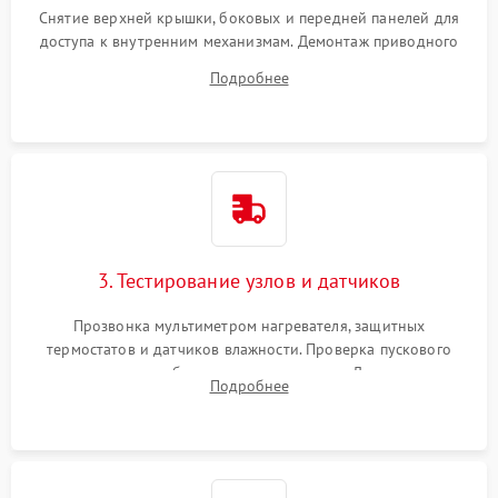
Снятие верхней крышки, боковых и передней панелей для
доступа к внутренним механизмам. Демонтаж приводного
ремня, панели управления и защитных кожухов.
Подробнее
Обеспечение свободного доступа к ТЭНу, компрессору,
двигателю и дренажной помпе.
3. Тестирование узлов и датчиков
Прозвонка мультиметром нагревателя, защитных
термостатов и датчиков влажности. Проверка пускового
конденсатора, обмоток мотора и помпы. Для машин с
Подробнее
тепловым насосом — диагностика работы компрессора и
оценка циркуляции хладагента.