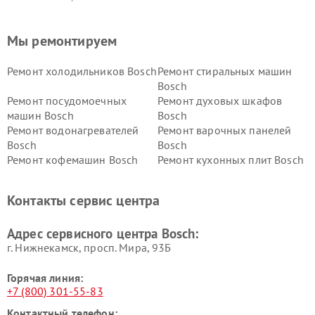
Мы ремонтируем
Ремонт холодильников Bosch
Ремонт стиральных машин
Bosch
Ремонт посудомоечных
Ремонт духовых шкафов
машин Bosch
Bosch
Ремонт водонагревателей
Ремонт варочных панелей
Bosch
Bosch
Ремонт кофемашин Bosch
Ремонт кухонных плит Bosch
Ремонт микроволновых
Ремонт парогенераторов
печей Bosch
Bosch
Контакты сервис центра
Ремонт сушильных автоматов
Ремонт морозильных камер
Bosch
Bosch
Адрес сервисного центра Bosch:
г. Нижнекамск, просп. Мира, 93Б
Горячая линия:
+7 (800) 301-55-83
Контактный телефон: