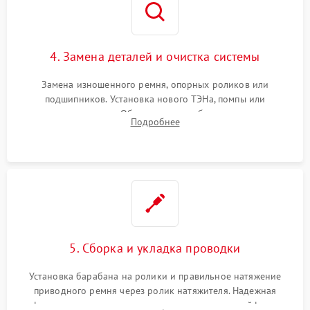
4. Замена деталей и очистка системы
Замена изношенного ремня, опорных роликов или
подшипников. Установка нового ТЭНа, помпы или
термодатчиков. Обязательная глубокая очистка
Подробнее
конденсатора, крыльчатки вентилятора и воздуховодов от
ворса. Восстановление платы управления.
5. Сборка и укладка проводки
Установка барабана на ролики и правильное натяжение
приводного ремня через ролик натяжителя. Надежная
фиксация всех узлов, подключение клемм и шлейфов к