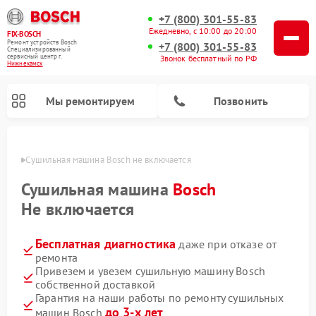
+7 (800) 301-55-83
Ежедневно, с 10:00 до 20:00
FIX-BOSCH
Ремонт устройств Bosch
+7 (800) 301-55-83
Специализированный
cервисный центр г.
Звонок бесплатный по РФ
Нижнекамск
Мы ремонтируем
Позвонить
амске
Сушильная машина Bosch не включается
Сушильная машина
Bosch
Не включается
Бесплатная диагностика
даже при отказе от
ремонта
Привезем и увезем сушильную машину Bosch
собственной доставкой
Ремонт посудомоечных машин Bosch
Ремонт водонагревателей Bosch
Ремонт микроволновых печей Bosch
Ремонт сушильных автоматов Bosch
Ремонт стиральных машин Bosch
Ремонт варочных панелей Bosch
Ремонт морозильных камер Bosch
Гарантия на наши работы по ремонту сушильных
до 3-х лет
машин Bosch