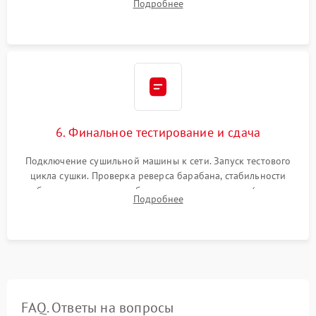
Подробнее
модулю управления. Монтаж корпусных панелей, люка и
верхней крышки устройства.
6. Финальное тестирование и сдача
Подключение сушильной машины к сети. Запуск тестового
цикла сушки. Проверка реверса барабана, стабильности
набора температуры, работы дренажного насоса (откачка
Подробнее
конденсата) и отсутствия посторонних скрипов, стуков или
вибраций.
FAQ. Ответы на вопросы