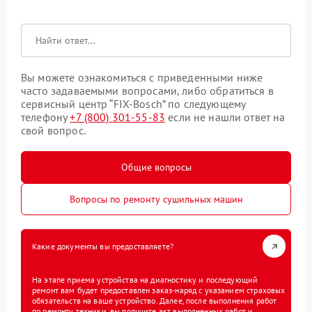
Вы можете ознакомиться с приведенными ниже
часто задаваемыми вопросами, либо обратиться в
сервисный центр “FIX-Bosch” по следующему
телефону
+7 (800) 301-55-83
если не нашли ответ на
свой вопрос.
Общие вопросы
Вопросы по ремонту сушильных машин
Какие документы вы предоставляете?
На этапе приема устройства на диагностику и последующий
ремонт вам будет предоставлен заказ-наряд с указанием страховых
обязательств на ваше устройство. Далее, после выполнения работ
по ремонту техники, вы получите акт выполненных работ и