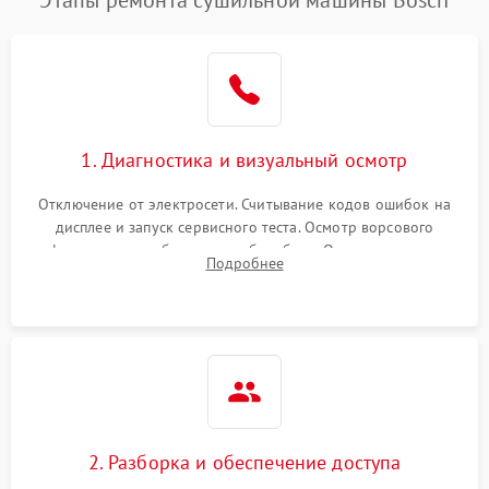
Этапы ремонта сушильной машины Bosch
1. Диагностика и визуальный осмотр
Отключение от электросети. Считывание кодов ошибок на
дисплее и запуск сервисного теста. Осмотр ворсового
фильтра, теплообменника и барабана. Опрос клиента о
Подробнее
неисправностях (не сушит, не крутит барабан, сильно шумит
или выдает ошибку).
2. Разборка и обеспечение доступа