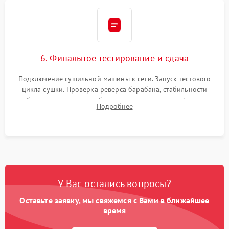
6. Финальное тестирование и сдача
Подключение сушильной машины к сети. Запуск тестового
цикла сушки. Проверка реверса барабана, стабильности
набора температуры, работы дренажного насоса (откачка
Подробнее
конденсата) и отсутствия посторонних скрипов, стуков или
вибраций.
У Вас остались вопросы?
Оставьте заявку, мы свяжемся с Вами в ближайшее
время