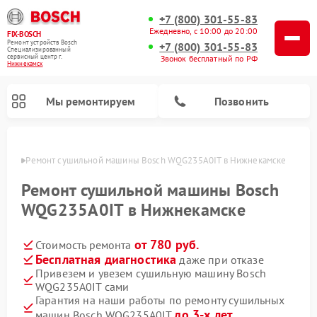
+7 (800) 301-55-83
Ежедневно, с 10:00 до 20:00
FIX-BOSCH
Ремонт устройств Bosch
+7 (800) 301-55-83
Специализированный
cервисный центр г.
Звонок бесплатный по РФ
Нижнекамск
Мы ремонтируем
Позвонить
амске
Ремонт сушильной машины Bosch WQG235A0IT в Нижнекамске
Ремонт сушильной машины Bosch
WQG235A0IT в Нижнекамске
от 780 руб.
Стоимость ремонта
Бесплатная диагностика
даже при отказе
Привезем и увезем сушильную машину Bosch
WQG235A0IT сами
Ремонт посудомоечных машин Bosch
Ремонт водонагревателей Bosch
Ремонт микроволновых печей Bosch
Ремонт сушильных автоматов Bosch
Ремонт стиральных машин Bosch
Ремонт варочных панелей Bosch
Ремонт морозильных камер Bosch
Гарантия на наши работы по ремонту сушильных
до 3-х лет
машин Bosch WQG235A0IT