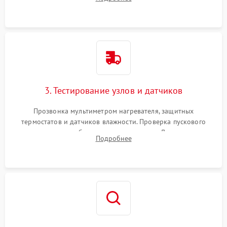
Обеспечение свободного доступа к ТЭНу, компрессору,
двигателю и дренажной помпе.
3. Тестирование узлов и датчиков
Прозвонка мультиметром нагревателя, защитных
термостатов и датчиков влажности. Проверка пускового
конденсатора, обмоток мотора и помпы. Для машин с
Подробнее
тепловым насосом — диагностика работы компрессора и
оценка циркуляции хладагента.