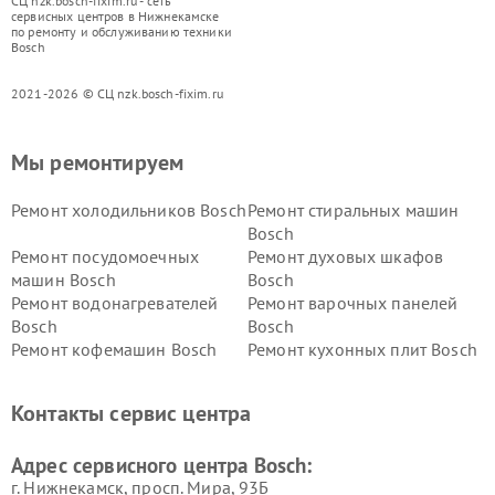
СЦ nzk.bosch-fixim.ru - сеть
сервисных центров в Нижнекамске
по ремонту и обслуживанию техники
Bosch
2021-2026 © СЦ nzk.bosch-fixim.ru
Мы ремонтируем
Ремонт холодильников Bosch
Ремонт стиральных машин
Bosch
Ремонт посудомоечных
Ремонт духовых шкафов
машин Bosch
Bosch
Ремонт водонагревателей
Ремонт варочных панелей
Bosch
Bosch
Ремонт кофемашин Bosch
Ремонт кухонных плит Bosch
Ремонт микроволновых
Ремонт парогенераторов
печей Bosch
Bosch
Контакты сервис центра
Ремонт сушильных автоматов
Ремонт морозильных камер
Bosch
Bosch
Адрес сервисного центра Bosch:
г. Нижнекамск, просп. Мира, 93Б