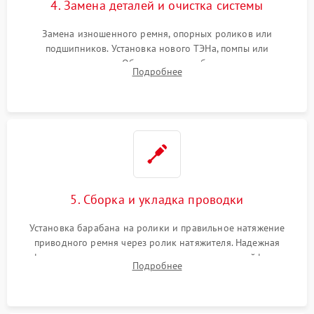
4. Замена деталей и очистка системы
Замена изношенного ремня, опорных роликов или
подшипников. Установка нового ТЭНа, помпы или
термодатчиков. Обязательная глубокая очистка
Подробнее
конденсатора, крыльчатки вентилятора и воздуховодов от
ворса. Восстановление платы управления.
5. Сборка и укладка проводки
Установка барабана на ролики и правильное натяжение
приводного ремня через ролик натяжителя. Надежная
фиксация всех узлов, подключение клемм и шлейфов к
Подробнее
модулю управления. Монтаж корпусных панелей, люка и
верхней крышки устройства.