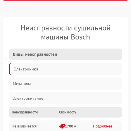
Неисправности сушильной
машины Bosch
Виды неисправностей
Электроника
Механика
Электропитание
Неисправности
Стоимость
Нагрев
Не включается
1700 ₽
Подробнее →
Механические повреждения