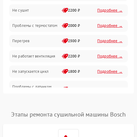
Не сушит
2200 ₽
Подробнее →
Оптика
Проблемы с термостатом
2000 ₽
Подробнее →
Программное обеспечение
Перегрев
2500 ₽
Подробнее →
Датчики
Не работает вентиляция
2200 ₽
Подробнее →
Безопасность
Не запускается цикл
1800 ₽
Подробнее →
Проблемы с датчиком
2500 ₽
Подробнее →
влажности
Не работает нагреватель
2500 ₽
Подробнее →
Этапы ремонта сушильной машины Bosch
Проблемы с блоком
1800 ₽
Подробнее →
управления