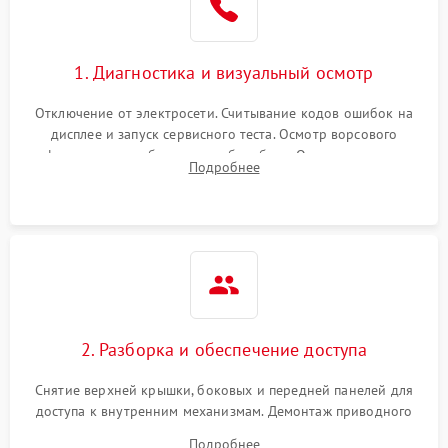
Не завершает программу
1500 ₽
Подробнее →
Зависает программа
1500 ₽
Подробнее →
1. Диагностика и визуальный осмотр
Отключение от электросети. Считывание кодов ошибок на
Ошибка на дисплее
1290 ₽
Подробнее →
дисплее и запуск сервисного теста. Осмотр ворсового
фильтра, теплообменника и барабана. Опрос клиента о
Подробнее
неисправностях (не сушит, не крутит барабан, сильно шумит
или выдает ошибку).
2. Разборка и обеспечение доступа
Снятие верхней крышки, боковых и передней панелей для
доступа к внутренним механизмам. Демонтаж приводного
ремня, панели управления и защитных кожухов.
Подробнее