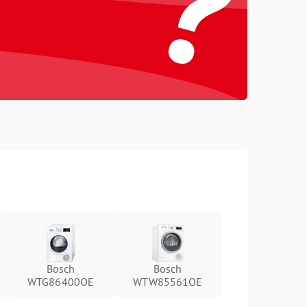
?
Bosch
Bosch
WTG86400OE
WTW85561OE