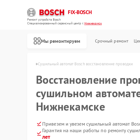
FIX-BOSCH
Ремонт устройств Bosch
Специализированный cервисный центр г.
Нижнекамск
Мы ремонтируем
Срочный ремонт
Це
osch в Нижнекамске
Сушильный автомат Bosch восстановление проводки
Восстановление про
сушильном автомате
Нижнекамске
Привезем и увезем сушильный автомат Bos
Гарантия на наши работы по ремонту суши
лет
Ремонт стиральных машин Bosch
Ремонт посудомоечных машин Bosch
Ремонт духовых шкафов Bosch
Ремонт водонагревателей Bosch
Ремонт варочных панелей Bosch
Ремонт микроволновых печей Bosch
Ремонт парогенераторов Bosch
Ремонт морозильных камер Bosch
Ремонт сушильных машин Bosch