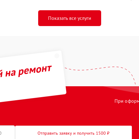
Показать все услуги
й на ремонт
При оформл
Отправить заявку и получить 1500 ₽