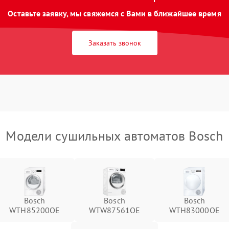
Оставьте заявку, мы свяжемся с Вами в ближайшее время
Заказать звонок
Модели сушильных автоматов Bosch
Bosch
Bosch
Bosch
WTH85200OE
WTW87561OE
WTH83000OE