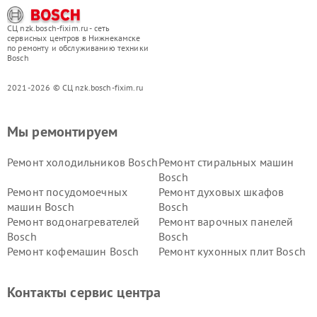
СЦ nzk.bosch-fixim.ru - сеть
сервисных центров в Нижнекамске
по ремонту и обслуживанию техники
Bosch
2021-2026 © СЦ nzk.bosch-fixim.ru
Мы ремонтируем
Ремонт холодильников Bosch
Ремонт стиральных машин
Bosch
Ремонт посудомоечных
Ремонт духовых шкафов
машин Bosch
Bosch
Ремонт водонагревателей
Ремонт варочных панелей
Bosch
Bosch
Ремонт кофемашин Bosch
Ремонт кухонных плит Bosch
Ремонт микроволновых
Ремонт парогенераторов
печей Bosch
Bosch
Контакты сервис центра
Ремонт сушильных автоматов
Ремонт морозильных камер
Bosch
Bosch