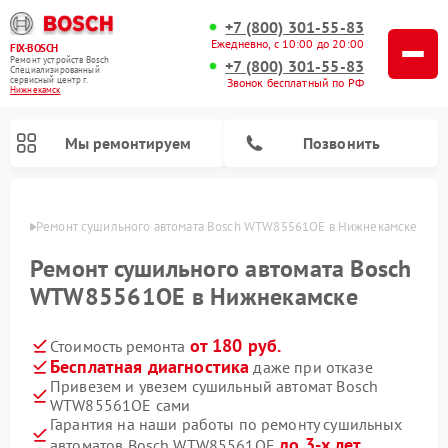
+7 (800) 301-55-83
Ежедневно, с 10:00 до 20:00
FIX-BOSCH
Ремонт устройств Bosch
+7 (800) 301-55-83
Специализированный
cервисный центр г.
Звонок бесплатный по РФ
Нижнекамск
Мы ремонтируем
Позвонить
амске
Ремонт сушильного автомата Bosch WTW85561OE в Нижнекамске
Ремонт сушильного автомата Bosch
WTW85561OE в Нижнекамске
от 180 руб.
Стоимость ремонта
Бесплатная диагностика
даже при отказе
Привезем и увезем сушильный автомат Bosch
WTW85561OE сами
Ремонт посудомоечных машин Bosch
Ремонт водонагревателей Bosch
Ремонт микроволновых печей Bosch
Ремонт морозильных камер Bosch
Ремонт стиральных машин Bosch
Ремонт варочных панелей Bosch
Ремонт сушильных машин Bosch
Гарантия на наши работы по ремонту сушильных
до 3-х лет
автоматов Bosch WTW85561OE