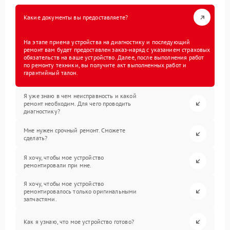
Какие документы вы предоставляете?
На этапе приема устройства на диагностику и последующий
ремонт вам будет предоставлен заказ-наряд с указанием страховых
обязательств на ваше устройство. Далее, после выполнения работ
по ремонту техники, вы получите акт выполненных работ и
гарантийный талон.
Я уже знаю в чем неисправность и какой
ремонт необходим. Для чего проводить
диагностику?
Мне нужен срочный ремонт. Сможете
сделать?
Я хочу, чтобы мое устройство
ремонтировали при мне.
Я хочу, чтобы мое устройство
ремонтировалось только оригинальными
запчастями.
Как я узнаю, что мое устройство готово?