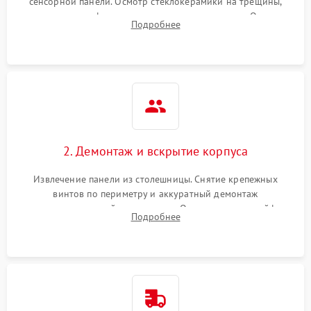
сенсорной панели. Осмотр стеклокерамики на трещины,
проверка конфорок на равномерность нагрева. Опрос
Подробнее
клиента о симптомах (не включается, не видит посуду,
щелкает).
2. Демонтаж и вскрытие корпуса
Извлечение панели из столешницы. Снятие крепежных
винтов по периметру и аккуратный демонтаж
стеклокерамической поверхности. Отсоединение шлейфов
Подробнее
сенсорного блока для доступа к силовым платам, катушкам
или ТЭНам.