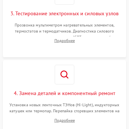
3. Тестирование электронных и силовых узлов
Прозвонка мультиметром нагревательных элементов,
термостатов и термодатчиков. Диагностика силового
модуля, реле, диодных мостов и IGBT-транзисторов (для
Подробнее
индукции). Проверка кранов и газ-контроля (для газовых
панелей).
4. Замена деталей и компонентный ремонт
Установка новых ленточных ТЭНов (Hi-Light), индукторных
катушек или термопар. Перепайка сгоревших элементов на
плате управления, восстановление токопроводящих
Подробнее
дорожек. Очистка контактов и замена поврежденной