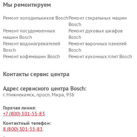
Мы ремонтируем
Ремонт холодильников Bosch
Ремонт стиральных машин
Bosch
Ремонт посудомоечных
Ремонт духовых шкафов
машин Bosch
Bosch
Ремонт водонагревателей
Ремонт варочных панелей
Bosch
Bosch
Ремонт кофемашин Bosch
Ремонт кухонных плит Bosch
Ремонт микроволновых
Ремонт парогенераторов
печей Bosch
Bosch
Контакты сервис центра
Ремонт сушильных автоматов
Ремонт морозильных камер
Bosch
Bosch
Адрес сервисного центра Bosch:
г. Нижнекамск, просп. Мира, 93Б
Горячая линия:
+7 (800) 301-55-83
Контактный телефон:
8 (800) 301-55-83