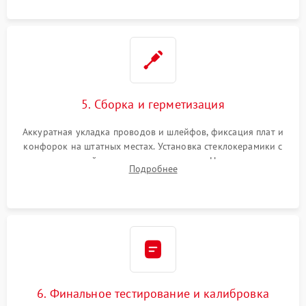
проводки.
5. Сборка и герметизация
Аккуратная укладка проводов и шлейфов, фиксация плат и
конфорок на штатных местах. Установка стеклокерамики с
проверкой равномерности зазоров. Нанесение
Подробнее
термостойкого герметика или укладка уплотнительной
ленты по контуру.
6. Финальное тестирование и калибровка