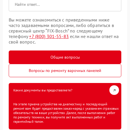
Вы можете ознакомиться с приведенными ниже
часто задаваемыми вопросами, либо обратиться в
сервисный центр “FIX-Bosch” по следующему
телефону
+7 (800) 301-55-83
если не нашли ответ на
свой вопрос.
Общие вопросы
Вопросы по ремонту варочных панелей
Какие документы вы предоставляете?
На этапе приема устройства на диагностику и последующий
ремонт вам будет предоставлен заказ-наряд с указанием страховых
обязательств на ваше устройство. Далее, после выполнения работ
по ремонту техники, вы получите акт выполненных работ и
гарантийный талон.