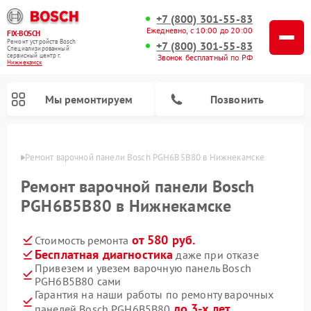
+7 (800) 301-55-83
Ежедневно, с 10:00 до 20:00
FIX-BOSCH
Ремонт устройств Bosch
+7 (800) 301-55-83
Специализированный
cервисный центр г.
Звонок бесплатный по РФ
Нижнекамск
Мы ремонтируем
Позвонить
амске
Ремонт варочной панели Bosch PGH6B5B80 в Нижнекамске
Ремонт варочной панели Bosch
PGH6B5B80 в Нижнекамске
от 580 руб.
Стоимость ремонта
Бесплатная диагностика
даже при отказе
Привезем и увезем варочную панель Bosch
PGH6B5B80 сами
Ремонт посудомоечных машин Bosch
Ремонт водонагревателей Bosch
Ремонт морозильных камер Bosch
Ремонт стиральных машин Bosch
Ремонт микроволновых печей Bosch
Ремонт сушильных автоматов Bosch
Ремонт сушильных машин Bosch
Гарантия на наши работы по ремонту варочных
до 3-х лет
панелей Bosch PGH6B5B80