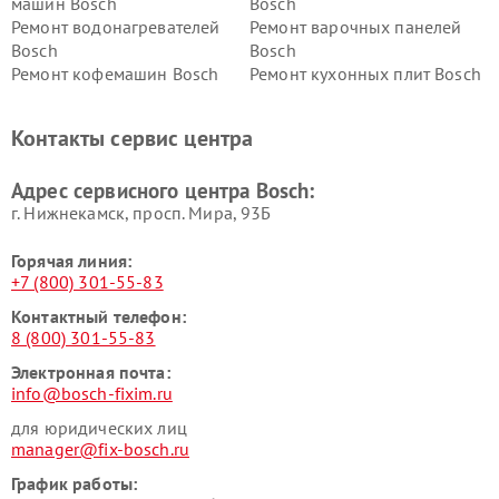
машин Bosch
Bosch
Ремонт водонагревателей
Ремонт варочных панелей
Bosch
Bosch
Ремонт кофемашин Bosch
Ремонт кухонных плит Bosch
Ремонт микроволновых
Ремонт парогенераторов
печей Bosch
Bosch
Контакты сервис центра
Ремонт сушильных автоматов
Ремонт морозильных камер
Bosch
Bosch
Адрес сервисного центра Bosch:
г. Нижнекамск, просп. Мира, 93Б
Горячая линия:
+7 (800) 301-55-83
Контактный телефон:
8 (800) 301-55-83
Электронная почта:
info@bosch-fixim.ru
для юридических лиц
manager@fix-bosch.ru
График работы: