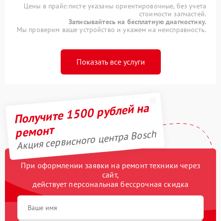
Цены в прайс-листе указаны ориентировочные, без учета
стоимости запчастей.
Записывайтесь на бесплатную диагностику.
Мы проверим ваше устройство и укажем на неисправность.
Показать все услуги
Получите 1500 рублей на
ремонт
Акция сервисного центра Bosch
При оформлении заявки на ремонт техники через
сайт,
действует персональная бессрочная скидка