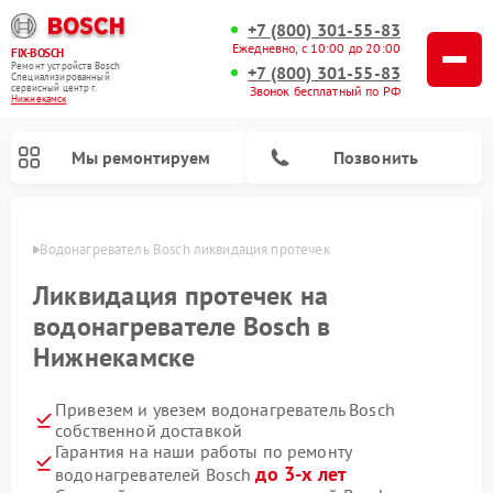
+7 (800) 301-55-83
Ежедневно, с 10:00 до 20:00
FIX-BOSCH
Ремонт устройств Bosch
+7 (800) 301-55-83
Специализированный
cервисный центр г.
Звонок бесплатный по РФ
Нижнекамск
Мы ремонтируем
Позвонить
амске
Водонагреватель Bosch ликвидация протечек
Ликвидация протечек на
водонагревателе Bosch в
Нижнекамске
Привезем и увезем водонагреватель Bosch
собственной доставкой
Гарантия на наши работы по ремонту
Ремонт посудомоечных машин Bosch
Ремонт варочных панелей Bosch
Ремонт морозильных камер Bosch
Ремонт стиральных машин Bosch
Ремонт микроволновых печей Bosch
Ремонт сушильных автоматов Bosch
Ремонт сушильных машин Bosch
до 3-х лет
водонагревателей Bosch