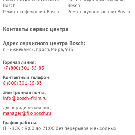
Bosch
Bosch
Ремонт кофемашин Bosch
Ремонт кухонных плит Bosch
Ремонт микроволновых
Ремонт парогенераторов
печей Bosch
Bosch
Контакты сервис центра
Ремонт сушильных автоматов
Ремонт морозильных камер
Bosch
Bosch
Адрес сервисного центра Bosch:
г. Нижнекамск, просп. Мира, 93Б
Горячая линия:
+7 (800) 301-55-83
Контактный телефон:
8 (800) 301-55-83
Электронная почта:
info@bosch-fixim.ru
для юридических лиц
manager@fix-bosch.ru
График работы:
ПН-ВСК с 9:00 до 21:00 без перерывов и выходных