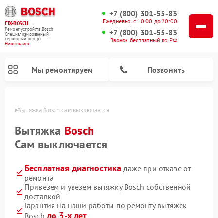
+7 (800) 301-55-83
Ежедневно, с 10:00 до 20:00
FIX-BOSCH
Ремонт устройств Bosch
+7 (800) 301-55-83
Специализированный
cервисный центр г.
Звонок бесплатный по РФ
Нижнекамск
Мы ремонтируем
Позвонить
амске
Вытяжка Bosch сам выключается
Вытяжка
Bosch
Сам выключается
Бесплатная диагностика
даже при отказе от
ремонта
Привезем и увезем вытяжку Bosch собственной
доставкой
Ремонт посудомоечных машин Bosch
Ремонт водонагревателей Bosch
Ремонт микроволновых печей Bosch
Ремонт сушильных автоматов Bosch
Ремонт стиральных машин Bosch
Ремонт варочных панелей Bosch
Ремонт морозильных камер Bosch
Ремонт сушильных машин Bosch
Гарантия на наши работы по ремонту вытяжек
до 3-х лет
Bosch